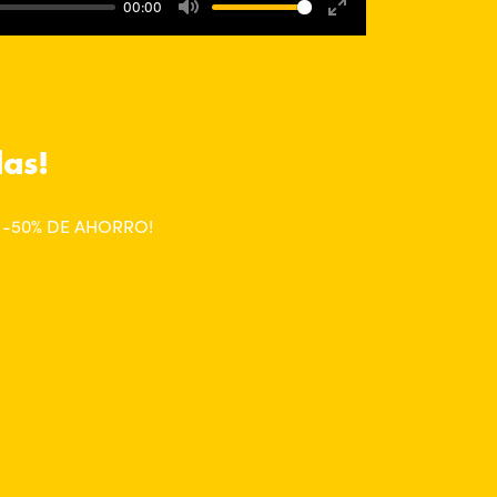
00:00
Mute
Enter
fullscreen
das!
STA -50% DE AHORRO!