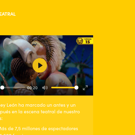
EATRAL
Play
00:20
ay
Mute
Enter
fullscreen
Rey León ha marcado un antes y un
pués en la escena teatral de nuestro
s:
ás de 7,5 millones de espectadores