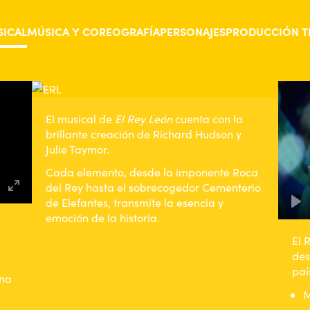
SICAL
MÚSICA Y COREOGRAFÍA
PERSONAJES
PRODUCCIÓN T
El musical de
El Rey León
cuenta con la
brillante creación de Richard Hudson y
Julie Taymor.
Cada elemento, desde la imponente Roca
del Rey hasta el sobrecogedor Cementerio
Enter
de Elefantes, transmite la esencia y
Pl
emoción de la historia.
fullscreen
El 
des
paí
ina
M