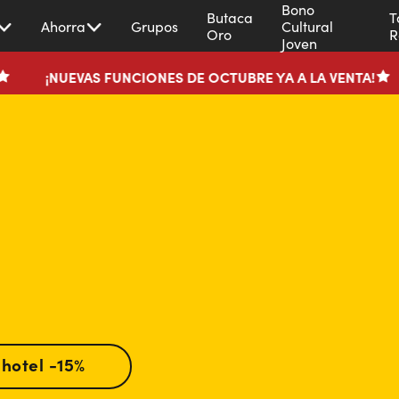
Bono
Butaca
T
Ahorra
Grupos
Cultural
Oro
R
Joven
VAS FUNCIONES DE OCTUBRE YA A LA VENTA!
MEJOR 
hotel -15%