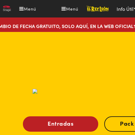
Pasar
El
Info Útil
Menú
Menú
al
Rey
contenido
León,
HA GRATUITO, SOLO AQUÍ, EN LA WEB OFICIAL
¡NUE
principal
el
musical
Entradas
Pack 