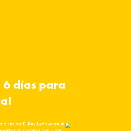
 6 días para
ia!
 disfrutar El Rey León entre el
omparte con nosotros con quién