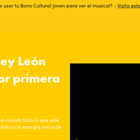
s usar tu Bono Cultural Joven para ver el musical? -
Visita es
Rey León
por primera
un minuto todo lo que este
tidos y la energía única de