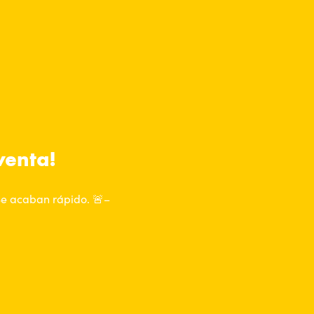
venta!
 Se acaban rápido. 🚨–