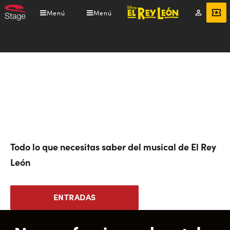
Pasar
Menú
Menú
Mi
ENTRADAS
al
cuenta
contenido
principal
Todo lo que necesitas saber del musical de El Rey
León
ENTRADAS