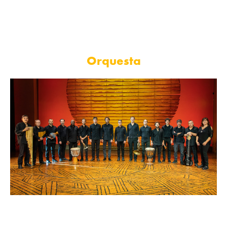
través de su impresionante orquesta en vivo.
Orquesta
Sergi Cuenca (Director Musical); Josep Ferré (2º Director);
Antonio Palmer (3º Director); Raúl Calogne, J. Carlos Giménez
y Enrique Vázquez (Flautas); Santiago Calonge (Trompa); Juan