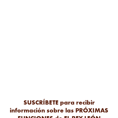
Manuel Gutiérrez (Suplente); Gabriel Szternsztejn y Guillermo
Alvarez (Guitarras); Ricardo Palacín (Suplente); Miguel Lozano
(Bajo); Ernesto La Peña (Suplente); Raúl Rodríguez (Batería);
Miguel Gonzalo, Chema "Animal" Pérez y Juan Carlos Pelufo
(Suplentes); Juan Carlos Pelufo (Marimba); María Victoria
Navarro y Jordi Sanz (Suplentes); Juan Aramis (Percusión 1);
Chema "Animal" Pérez y Fani Fortet (Suplentes); Ibrahima Seck
(Percusión 2); Miguel Gonzalo (Suplente); Josep Ferré (Teclado
1); Rostislav Studonov y Borja Arias (Suplentes); Borja Arias
(Teclado 2); Antonio Palmer y Rostislav Studonov (Suplentes).
Foto: ARTURO DE LUCAS
SUSCRÍBETE para recibir
información sobre las PRÓXIMAS