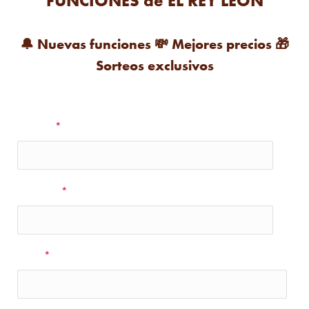
FUNCIONES de EL REY LEÓN
🔔
Nuevas funciones
💸
Mejores precios
🎁
Sorteos exclusivos
Nombre
*
Apellidos
*
Email
*