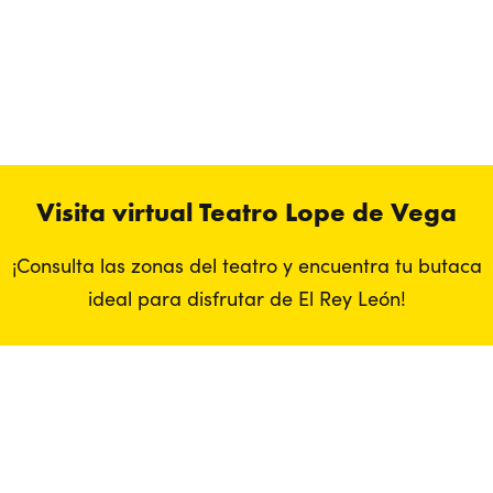
jueves, en lugar de los fines de semana, y ¡disfruta de este ahorro!
*Porcentaje ya aplicado en el precio final de la entrada. No válido
en festivos y/o vísperas de estos.
Visita virtual Teatro Lope de Vega
¡Consulta las zonas del teatro y encuentra tu butaca
ideal para disfrutar de El Rey León!