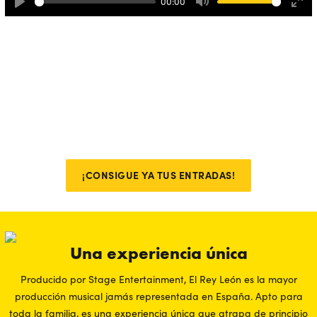
00:00
Play
Mute
Ente
full
El Rey León ¡Mucho más que un
musical!
Con 16 temporadas emocionando a generaciones, El Rey León es
mucho más que un espectáculo. Es una celebración a la vida
que tienes que vivir, al menos, una vez en la vida. ¿Todavía no lo
has vivido?
¡CONSIGUE YA TUS ENTRADAS!
Una experiencia única
Producido por Stage Entertainment, El Rey León es la mayor
producción musical jamás representada en España. Apto para
toda la familia, es una experiencia única que atrapa de principio