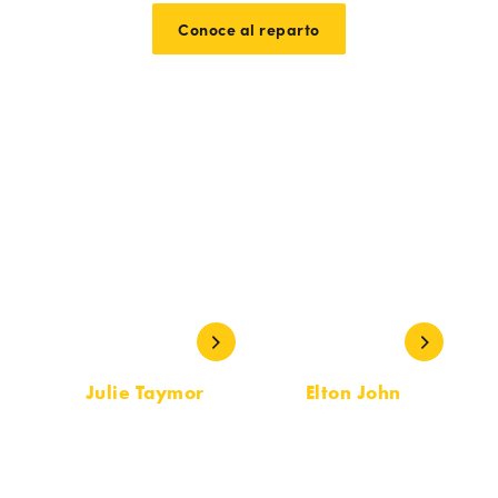
Conoce al reparto
Equipo creativo
Julie Taymor
Elton John
DIRECCIÓN
MÚSICA