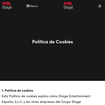
Pasar
Menú
Mi
al
cuen
contenido
principal
Política de Cookies
1. Política de cookies
Esta Política de cookies explica cómo Stage Entertainment
España, S.L.U. y las otras empresas del Grupo Stage