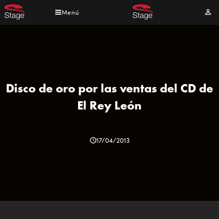
Pasar
Menú
Mi
al
cuen
contenido
principal
Disco de oro por las ventas del CD de
El Rey León
17/04/2013