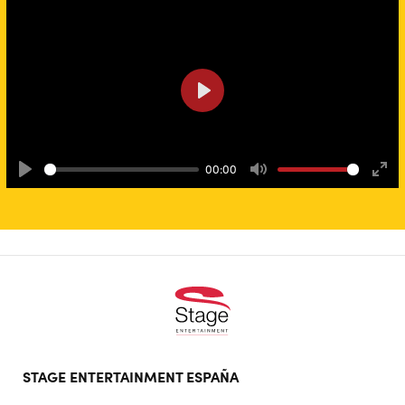
Play
00:00
Play
Mute
Ente
full
Footer
STAGE ENTERTAINMENT ESPAÑA
doormat