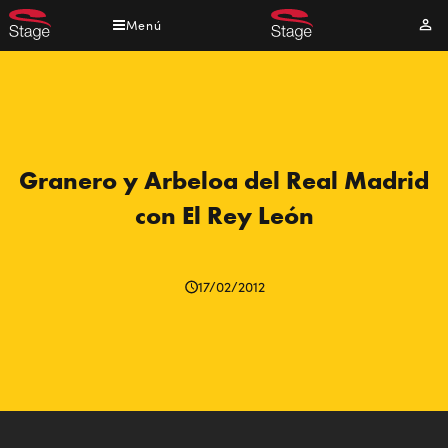
Pasar
Menú
Mi
al
cuen
contenido
principal
Granero y Arbeloa del Real Madrid
con El Rey León
17/02/2012