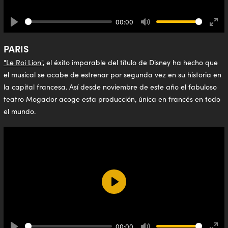
00:00
Play
Mute
Ente
full
PARIS
"Le Roi Lion"
, el éxito imparable del título de Disney ha hecho que
el musical se acabe de estrenar por segunda vez en su historia en
la capital francesa. Así desde noviembre de este año el fabuloso
teatro Mogador acoge esta producción, única en francés en todo
el mundo.
Play
00:00