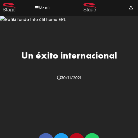
Pasar
Menú
Mi
al
cuen
contenido
principal
Un éxito internacional
30/11/2021