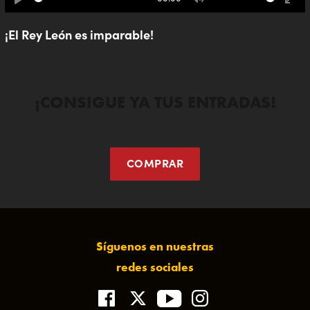
Play
Mute
Ente
full
¡El Rey León es imparable!
¡CONSIGUE YA TUS ENTRADAS!
COMPRAR
Síguenos en nuestras
redes sociales