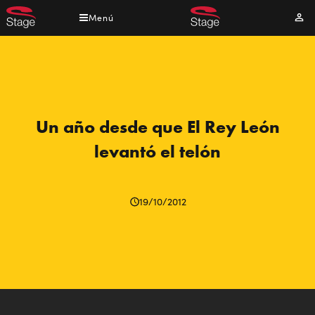
Pasar
Menú
Mi
al
cuen
contenido
principal
Un año desde que El Rey León
levantó el telón
19/10/2012