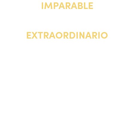
IMPARABLE
SU TRIUNFO ES
EXTRAORDINARIO
Con las canciones más emblemáticas de Tina Turner
'WHAT´S LOVE GOT TO DO WITH IT', 'PROUD MARY', 'PRIVATE
DANCER' y 'RIVER DEEP – MOUNTAIN HIGH' y 'SIMPLY THE BEST'.