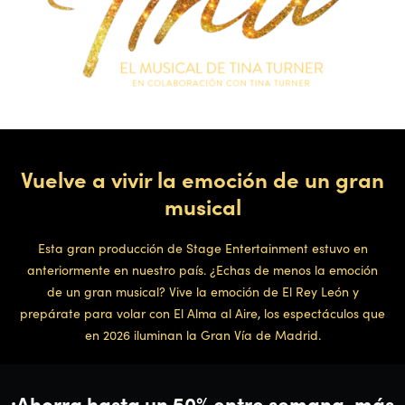
Vuelve a vivir la emoción de un gran
musical
Esta gran producción de Stage Entertainment estuvo en
anteriormente en nuestro país. ¿Echas de menos la emoción
de un gran musical? Vive la emoción de El Rey León y
prepárate para volar con El Alma al Aire, los espectáculos que
en 2026 iluminan la Gran Vía de Madrid.
¡Ahorra hasta un 50% entre semana, más