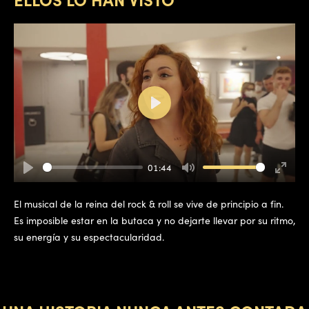
Play
01:44
Play
Mute
Enter
fullsc
El musical de la reina del rock & roll se vive de principio a fin.
Es imposible estar en la butaca y no dejarte llevar por su ritmo,
su energía y su espectacularidad.