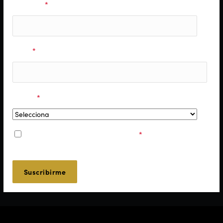
Apellidos
*
Email
*
Región
*
Acepto los
Términos y Condiciones
*