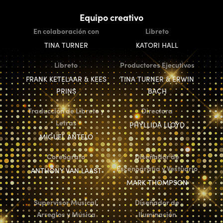
Equipo creativo
En colaboración con
Libreto
TINA TURNER
KATORI HALL
Libreto
Productores Ejecutivos
FRANK KETELAAR & KEES
TINA TURNER & ERWIN
PRINS
BACH
Traducción de Libreto y
Directora
Letras
PHYLLIDA LLOYD
MIGUEL ANTELO
Coreógrafo
Diseñador de
Escenografía y Vestuario
ANTHONY VAN LAAST
MARK THOMPSON
Supervisor Musical,
Diseñador de
Arreglos y Música
Iluminación