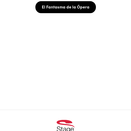
El Fantasma de la Ópera
¡SIGUE A TINA, EL
MUSICAL DE TINA
TURNER!