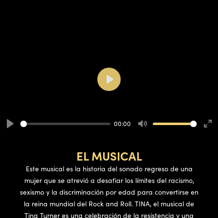
Play
00:00
Play
Mute
Ent
ful
EL MUSICAL
Este musical es la historia del sonado regreso de una
mujer que se atrevió a desafiar los límites del racismo,
sexismo y la discriminación por edad para convertirse en
la reina mundial del Rock and Roll. TINA, el musical de
Tina Turner es una celebración de la resistencia y una