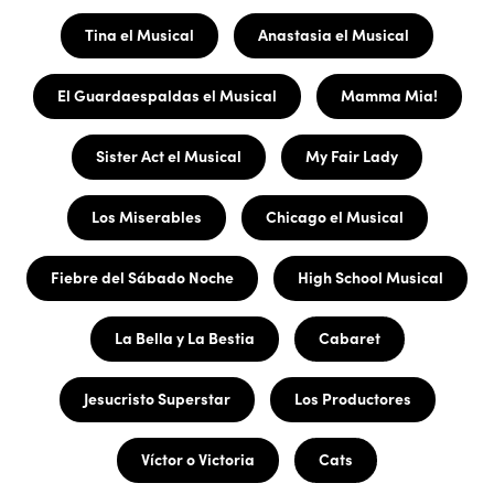
Tina el Musical
Anastasia el Musical
El Guardaespaldas el Musical
Mamma Mia!
Sister Act el Musical
My Fair Lady
Los Miserables
Chicago el Musical
Fiebre del Sábado Noche
High School Musical
La Bella y La Bestia
Cabaret
Jesucristo Superstar
Los Productores
Víctor o Victoria
Cats