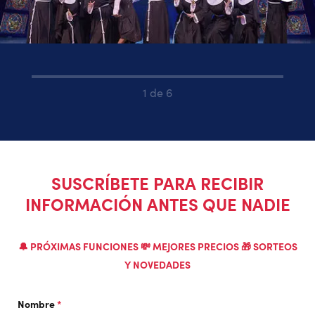
1 de 6
SUSCRÍBETE PARA RECIBIR
INFORMACIÓN ANTES QUE NADIE
🔔 PRÓXIMAS FUNCIONES 💸 MEJORES PRECIOS 🎁 SORTEOS
Y NOVEDADES
Nombre
*