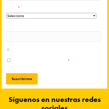
Región
*
Número de teléfono
Acepto recibir mensajes de WhatsApp con información
sobre mi entrada y contenido promocional.
Acepto los
Términos y Condiciones
*
Síguenos en nuestras redes
sociales