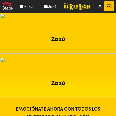
Pasar
Menú
Menú
Mi
ENTRADAS
al
cuenta
contenido
principal
Zazú
Zazú
EMOCIÓNATE AHORA CON TODOS LOS