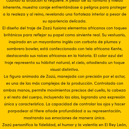
cuando la situación lo requiere. A pesar de su tamaño y miedo
inherente, muestra coraje enfrentándose a peligros para proteger
a la realeza y al reino, revelando una fortaleza interior a pesar de
su apariencia delicada.
El diseño del traje de Zazú fusiona elementos africanos con toques
británicos para reflejar su papel como sirviente real. Su vestuario,
inspirado en un mayordomo inglés con corbata de plumas y
sombrero bowler, está confeccionado con tela africana Kente,
destacando sus raíces africanas en la historia. El color azul del
traje representa su hábitat natural, el cielo, añadiendo un toque
visual distintivo.
La figura animada de Zazú, manejada con precisión por el actor,
es una de las más complejas de la producción. Controlada con
ambas manos, permite movimientos precisos del cuello, la cabeza
y el resto del cuerpo, incluyendo las alas, logrando una expresión
única y característica. La capacidad de controlar los ojos y hacer
parpadear al títere añade profundidad a su representación,
mostrando sus emociones de manera única.
Zazú personifica la fidelidad, el humor y la valentía en El Rey León,