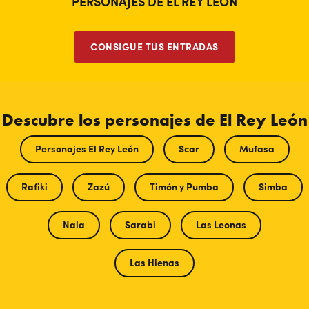
PERSONAJES DE EL REY LEÓN
CONSIGUE TUS ENTRADAS
Descubre los personajes de El Rey León
Personajes El Rey León
Scar
Mufasa
Rafiki
Zazú
Timón y Pumba
Simba
Nala
Sarabi
Las Leonas
Las Hienas