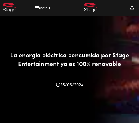
Pasar
Menú
Mi
al
cuen
contenido
principal
La energía eléctrica consumida por Stage
Entertainment ya es 100% renovable
25/06/2024