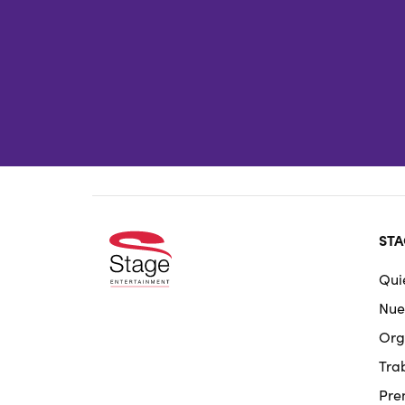
Foo
STA
doo
Qui
nav
Nue
Org
Tra
Pre