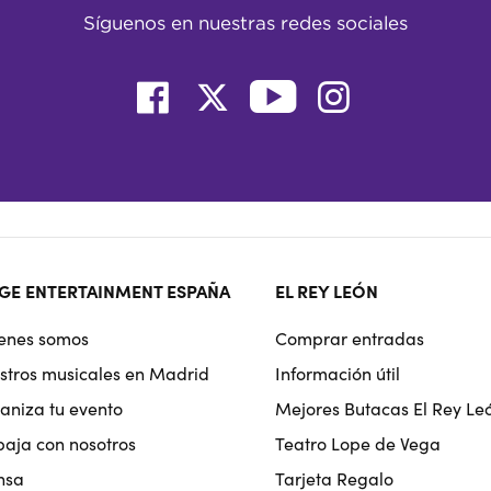
Síguenos en nuestras redes sociales
ter
GE ENTERTAINMENT ESPAÑA
EL REY LEÓN
rmat
enes somos
Comprar entradas
igation
stros musicales en Madrid
Información útil
aniza tu evento
Mejores Butacas El Rey Le
baja con nosotros
Teatro Lope de Vega
nsa
Tarjeta Regalo