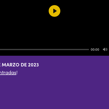
Play
00:00
M
E MARZO DE 2023
ntradas
!